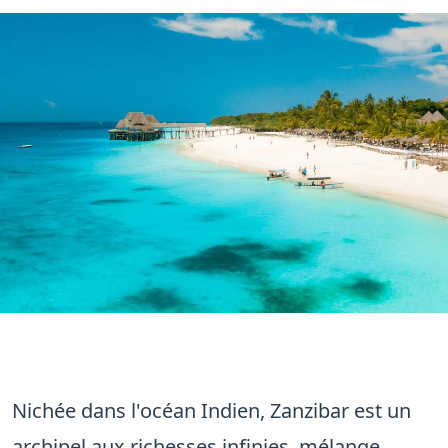
" alt="Vue de Stone Town à Zanzibar" class="img-fluid w-
100">
Nichée dans l'océan Indien, Zanzibar est un
archipel aux richesses infinies, mélange