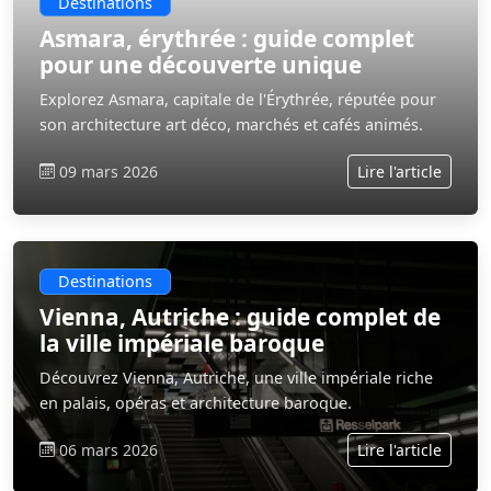
Destinations
Asmara, érythrée : guide complet
pour une découverte unique
Explorez Asmara, capitale de l'Érythrée, réputée pour
son architecture art déco, marchés et cafés animés.
09 mars 2026
Lire l'article
Destinations
Vienna, Autriche : guide complet de
la ville impériale baroque
Découvrez Vienna, Autriche, une ville impériale riche
en palais, opéras et architecture baroque.
06 mars 2026
Lire l'article