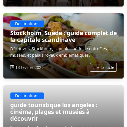
Destinations
Stockholm, Suède : guide complet de
la capitale scandinave
Découvrez Stockholm, capitale suédoise entre îles,
musées, et palais royaux emblématiques.
13 février 2026
Lire l'article
Destinations
guide touristique los angeles :
cinéma, plages et musées à
découvrir