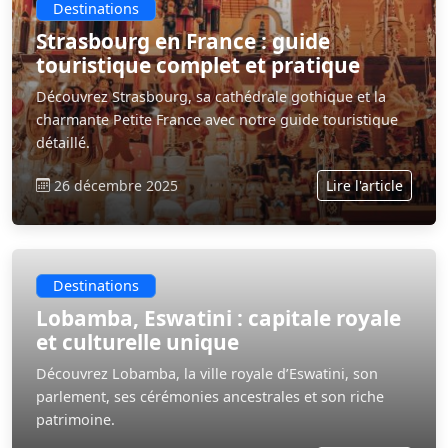
Destinations
Strasbourg en France : guide
touristique complet et pratique
Découvrez Strasbourg, sa cathédrale gothique et la
charmante Petite France avec notre guide touristique
détaillé.
26 décembre 2025
Lire l'article
Destinations
Lobamba, Eswatini : capitale royale
et culturelle unique
Découvrez Lobamba, la ville royale d’Eswatini, son
parlement, ses cérémonies ancestrales et son riche
patrimoine.