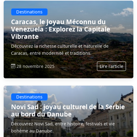
Destinations
Caracas, le Joyau Méconnu du
Venezuela : Explorez la Capitale
Vibrante
Découvrez la richesse culturelle et naturelle de
Caracas, entre modernité et traditions.
28 novembre 2025
Lire l'article
Destinations
Novi Sad : joyau culturel de la Serbie
au bord du Danube
Découvrez Novi Sad, entre histoire, festivals et vie
bohème au Danube.