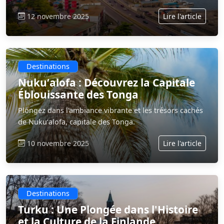
12 novembre 2025
Lire l'article
Destinations
Nukuʻalofa : Découvrez la Capitale
Éblouissante des Tonga
Plongez dans l'ambiance vibrante et les trésors cachés
de Nukuʻalofa, capitale des Tonga.
10 novembre 2025
Lire l'article
Destinations
Turku : Une Plongée dans l'Histoire
et la Culture de la Finlande